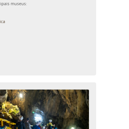
cipais museus:
ica