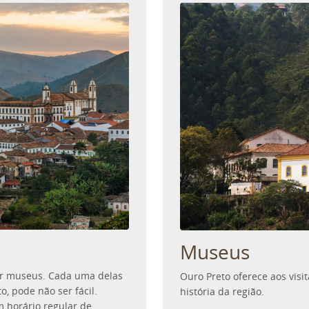
Museus
tar museus. Cada uma delas
Ouro Preto oferece aos visi
o, pode não ser fácil.
história da região.
m horário regular de